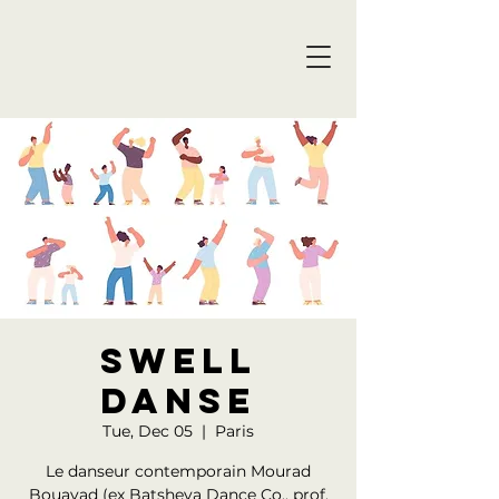
SWELL
DANSE
Tue, Dec 05
  |  
Paris
Le danseur contemporain Mourad
Bouayad (ex Batsheva Dance Co., prof.