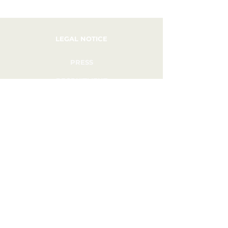
LEGAL NOTICE
PRESS
RECRUITMENT
CONTACT
PRIVATIZATION
12 RUE PHILLIPE DE GIRARD, 75010 PARIS