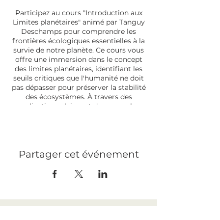
Participez au cours "Introduction aux
Limites planétaires" animé par Tanguy
Deschamps pour comprendre les
frontières écologiques essentielles à la
survie de notre planète. Ce cours vous
offre une immersion dans le concept
des limites planétaires, identifiant les
seuils critiques que l'humanité ne doit
pas dépasser pour préserver la stabilité
des écosystèmes. À travers des
explications claires et des exemples
concrets, apprenez à analyser et à
appliquer ces connaissances pour
soutenir des pratiques durables.
Rejoignez-nous pour explorer les défis
Partager cet événement
environnementaux majeurs et les
solutions pour un avenir résilient et
équilibré.
LEGAL NOTICE