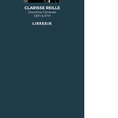
CLARISSE REILLE
Directrice Générale
DEFI
&
I
FTH
LINKEDIN