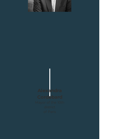
Alexandra
Cordebard
Mayor of the 10th
district
of Paris