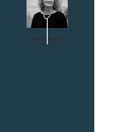
Maeva Bessis
Managing Director
LA CASERNE