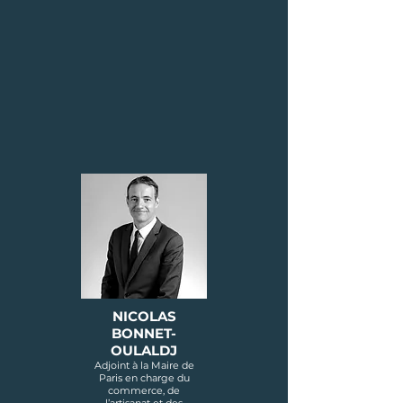
NICOLAS
BONNET-
OULALDJ
Adjoint à la Maire de
Paris en charge du
commerce, de