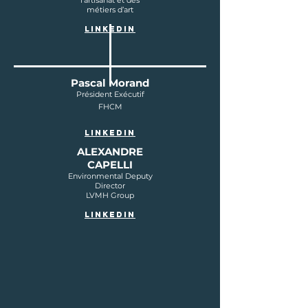
l’artisanat et des
métiers d’art
LINKEDIN
Pascal Morand
Président Exécutif
FHCM
LINKEDIN
ALEXANDRE
CAPELLI
Environmental Deputy
Director
LVMH Group
LINKEDIn